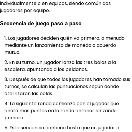
individualmente o en equipos, siendo común dos
jugadores por equipo.
Secuencia de juego paso a paso
Los jugadores deciden quién va primero, a menudo
mediante un lanzamiento de moneda o acuerdo
mutuo.
En su turno, un jugador lanza las tres bolas a la
escalera, apuntando a los peldaños.
Después de que todos los jugadores han tomado sus
turnos, se calculan las puntuaciones según donde
aterrizaron las bolas.
La siguiente ronda comienza con el jugador que
anotó más puntos en la ronda anterior lanzando
primero.
Esta secuencia continúa hasta que un jugador o