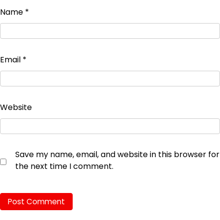
Name
*
Email
*
Website
Save my name, email, and website in this browser for
the next time I comment.