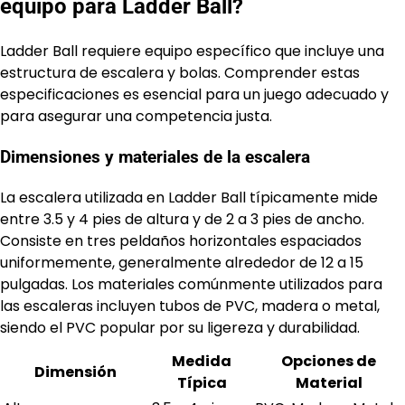
equipo para Ladder Ball?
Ladder Ball requiere equipo específico que incluye una
estructura de escalera y bolas. Comprender estas
especificaciones es esencial para un juego adecuado y
para asegurar una competencia justa.
Dimensiones y materiales de la escalera
La escalera utilizada en Ladder Ball típicamente mide
entre 3.5 y 4 pies de altura y de 2 a 3 pies de ancho.
Consiste en tres peldaños horizontales espaciados
uniformemente, generalmente alrededor de 12 a 15
pulgadas. Los materiales comúnmente utilizados para
las escaleras incluyen tubos de PVC, madera o metal,
siendo el PVC popular por su ligereza y durabilidad.
Medida
Opciones de
Dimensión
Típica
Material