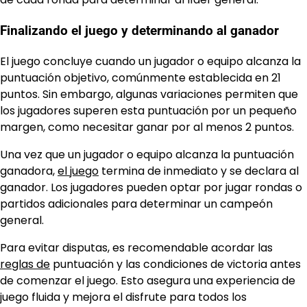
Finalizando el juego y determinando al ganador
El juego concluye cuando un jugador o equipo alcanza la
puntuación objetivo, comúnmente establecida en 21
puntos. Sin embargo, algunas variaciones permiten que
los jugadores superen esta puntuación por un pequeño
margen, como necesitar ganar por al menos 2 puntos.
Una vez que un jugador o equipo alcanza la puntuación
ganadora,
el juego
termina de inmediato y se declara al
ganador. Los jugadores pueden optar por jugar rondas o
partidos adicionales para determinar un campeón
general.
Para evitar disputas, es recomendable acordar las
reglas de
puntuación y las condiciones de victoria antes
de comenzar el juego. Esto asegura una experiencia de
juego fluida y mejora el disfrute para todos los