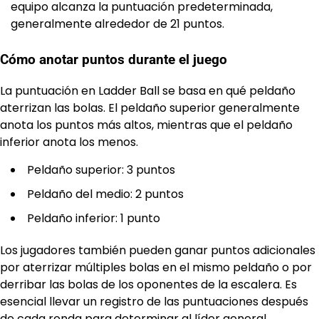
equipo alcanza la puntuación predeterminada,
generalmente alrededor de 21 puntos.
Cómo anotar puntos durante el juego
La puntuación en Ladder Ball se basa en qué peldaño
aterrizan las bolas. El peldaño superior generalmente
anota los puntos más altos, mientras que el peldaño
inferior anota los menos.
Peldaño superior: 3 puntos
Peldaño del medio: 2 puntos
Peldaño inferior: 1 punto
Los jugadores también pueden ganar puntos adicionales
por aterrizar múltiples bolas en el mismo peldaño o por
derribar las bolas de los oponentes de la escalera. Es
esencial llevar un registro de las puntuaciones después
de cada ronda para determinar al líder general.