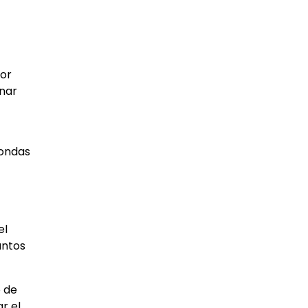
dor
rnar
rondas
el
untos
o de
r el