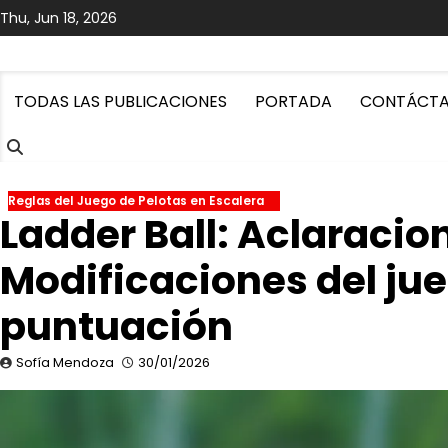
Skip
Thu, Jun 18, 2026
to
content
TODAS LAS PUBLICACIONES
PORTADA
CONTÁCT
Reglas del Juego de Pelotas en Escalera
Ladder Ball: Aclaracio
Modificaciones del jue
puntuación
Sofía Mendoza
30/01/2026