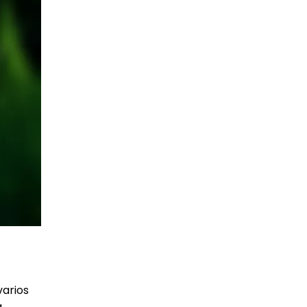
varios
a