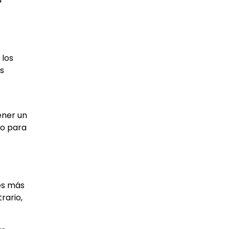
 los
s
ener un
vo para
res más
rario,