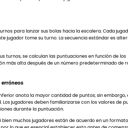
urnos para lanzar sus bolas hacia la escalera. Cada juga
nte jugador tome su turno. La secuencia estándar es alte
 turnos, se calculan las puntuaciones en función de los
ación más alta después de un número predeterminado de 
 erróneos
ferior anota la mayor cantidad de puntos; sin embargo, 
Los jugadores deben familiarizarse con los valores de p
iones durante la puntuación.
 Si bien muchos jugadores están de acuerdo en un format
 por lo que es esencial establecer esto antes de comenza