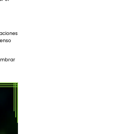
taciones
senso
nombrar