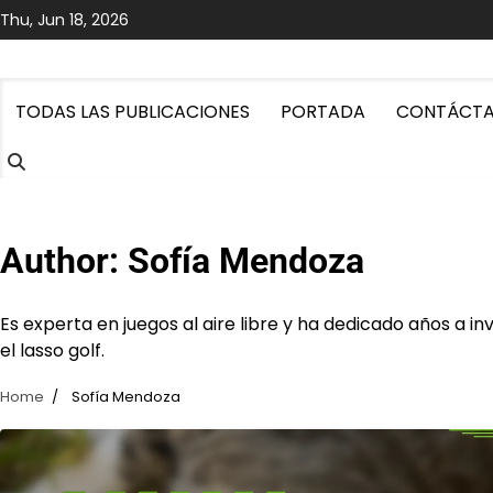
Skip
Thu, Jun 18, 2026
to
content
TODAS LAS PUBLICACIONES
PORTADA
CONTÁCT
Author:
Sofía Mendoza
Es experta en juegos al aire libre y ha dedicado años a inv
el lasso golf.
Home
Sofía Mendoza