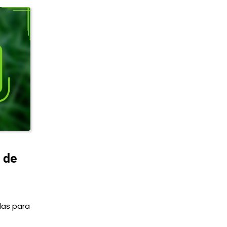
 de
das para