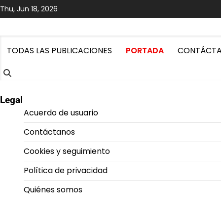
Skip
Thu, Jun 18, 2026
to
content
TODAS LAS PUBLICACIONES
PORTADA
CONTÁCT
Legal
Acuerdo de usuario
Contáctanos
Cookies y seguimiento
Política de privacidad
Quiénes somos