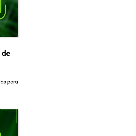
 de
das para