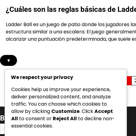
¿Cuáles son las reglas básicas de Ladde
Ladder Ball es un juego de patio donde los jugadores l
estructura similar a una escalera. El juego generalme
alcanzar una puntuación predeterminada, que suele est
▾
We respect your privacy
Posts
1
Cookies help us improve your experience,
pagination
deliver personalized content, and analyze
traffic. You can choose which cookies to
allow by clicking
Customize
. Click
Accept
Buscar
All
to consent or
Reject All
to decline non-
essential cookies.
Search
for: