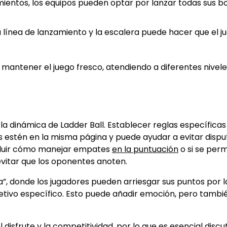
mientos, los equipos pueden optar por lanzar todas sus b
la línea de lanzamiento y la escalera puede hacer que el j
 mantener el juego fresco, atendiendo a diferentes nivel
 la dinámica de Ladder Ball. Establecer reglas específicas
 estén en la misma página y puede ayudar a evitar dispu
ncluir cómo manejar empates
en la puntuación
o si se perm
evitar que los oponentes anoten.
a”, donde los jugadores pueden arriesgar sus puntos por l
jetivo específico. Esto puede añadir emoción, pero tambi
 disfrute y la competitividad, por lo que es esencial discut