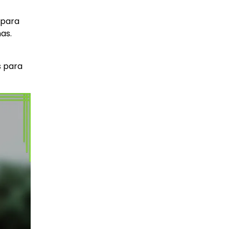
 para
as.
s para