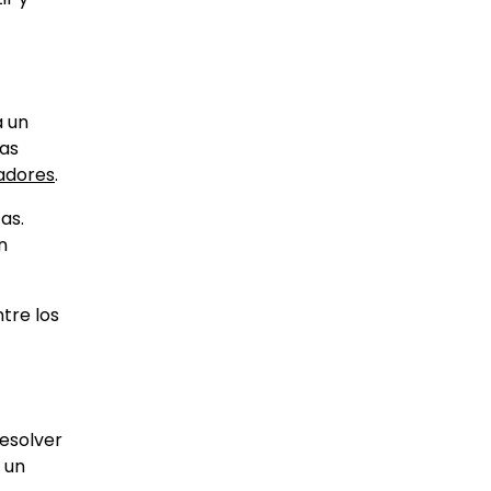
a un
las
gadores
.
as.
n
tre los
resolver
 un