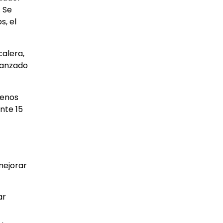
. Se
s, el
calera,
lanzado
menos
nte 15
mejorar
ar