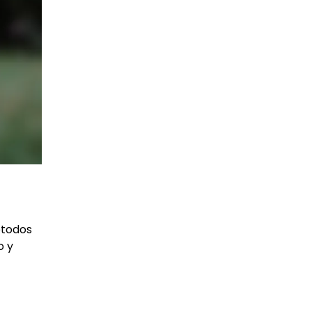
étodos
o y