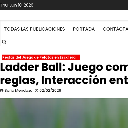
Skip
Thu, Jun 18, 2026
to
content
TODAS LAS PUBLICACIONES
PORTADA
CONTÁCT
Reglas del Juego de Pelotas en Escalera
Ladder Ball: Juego com
reglas, Interacción en
Sofía Mendoza
02/02/2026