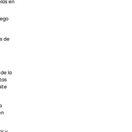
olas en
uego
es de
 de la
tas
ite
a
én
ir y