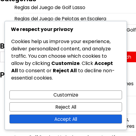
Reglas del Juego de Golf Lasso
Reglas del Juego de Pelotas en Escalera
We respect your privacy
Sistemas de puntuación para Ladder Ball y Lasso Golf
Cookies help us improve your experience,
Buscar
deliver personalized content, and analyze
Search
traffic. You can choose which cookies to
for:
allow by clicking
Customize
. Click
Accept
All
to consent or
Reject All
to decline non-
Publicaciones recientes
essential cookies.
Ladder Ball: Regulaciones de seguridad, Dimensiones
del campo, Uso del equipo
Customize
Ladder Ball: Actualizaciones de reglas, Cambios
Reject All
históricos, Evolución del juego
Accept All
Puntuación de Golf Lasso: Deducciones de puntos,
Precisión en la puntuación, Tácticas de los jugadores