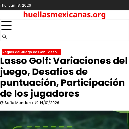
Skip
Thu, Jun 18, 2026
to
huellasmexicanas.org
content
Reglas del Juego de Golf Lasso
Lasso Golf: Variaciones del
juego, Desafíos de
puntuación, Participación
de los jugadores
Sofía Mendoza
14/01/2026